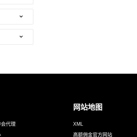
网站地图
游会代理
XML
心
高额佣金官方网站