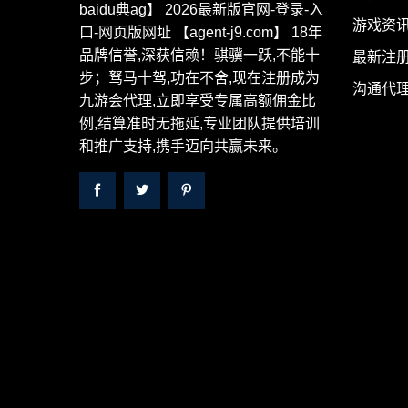
baidu典ag】 2026最新版官网-登录-入
游戏资
口-网页版网址 【agent-j9.com】 18年
品牌信誉,深获信赖！骐骥一跃,不能十
最新注
步；驽马十驾,功在不舍,现在注册成为
沟通代
九游会代理,立即享受专属高额佣金比
例,结算准时无拖延,专业团队提供培训
和推广支持,携手迈向共赢未来。