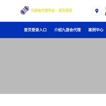
首页登录入口
介绍九游会代理
案例中心