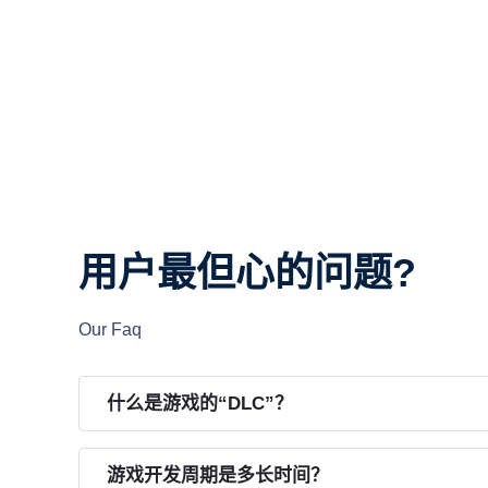
用户最但心的问题?
Our Faq
什么是游戏的“DLC”？
游戏开发周期是多长时间？