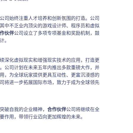
公司始终注重人才培养和创新氛围的打造。公司
其中不乏业内顶尖的游戏设计师、程序员和虚拟
作伙伴
公司设立了多项专项基金和奖励机制，鼓
计。
续深化虚拟现实和增强现实技术的应用，打造更
。公司计划在未来五年内推出多款重磅大作，并
用，为全球玩家提供更具互动性、更富沉浸感的
司将进一步拓展国际市场，致力于成为全球领先
突破自我的企业精神，
合作伙伴
公司将继续在全
要作用，带领行业迈向更加辉煌的未来。