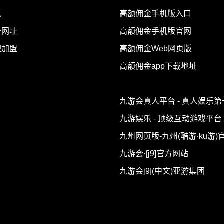
讯
高额佣金手机版入口
册网址
高额佣金手机版官网
理加盟
高额佣金Web网页版
高额佣金app下载地址
九游会真人平台 - 真人娱乐
九游娱乐 - 顶级互动游戏平台
九州网页版-九州(酷游·ku游)
九游会·[j9]官方网站
九游会j9|(中文)亚游集团