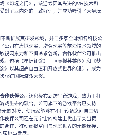
戏《幻境之门》，该游戏因其先进的VR技术和
受到了业内外的一致好评，并成功吸引了大量玩
司不断扩展其研发领域，并与多家全球知名科技公
了公司在虚拟现实、增强现实等前沿技术领域的
敏锐洞察力和不懈追求创新，
合作伙伴
公司推出
戏，包括《星际征途》、《虚拟英雄传》和《梦
途》以其超高自由度和开放式世界的设计，成为
次获得国际游戏大奖。
合作伙伴
公司还积极布局跨平台游戏，致力于打
游戏生态的融合。公司旗下的游戏平台已支持
台无缝对接，使玩家能够在不同设备之间自由切
作伙伴
公司还在元宇宙的构建上做出了突出贡
的合作，推动虚拟空间与现实世界的无缝连接，
念的落地与发展。