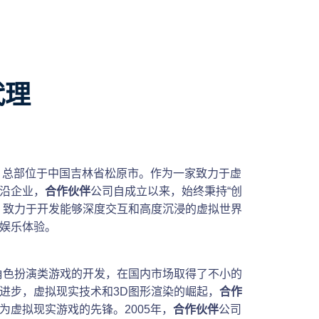
代理
年，总部位于中国吉林省松原市。作为一家致力于虚
沿企业，
合作伙伴
公司自成立以来，始终秉持“创
，致力于开发能够深度交互和高度沉浸的虚拟世界
娱乐体验。
角色扮演类游戏的开发，在国内市场取得了不小的
进步，虚拟现实技术和3D图形渲染的崛起，
合作
为虚拟现实游戏的先锋。2005年，
合作伙伴
公司