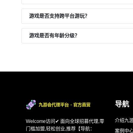
游戏是否支持跨平台游玩？
游戏是否有年龄分级？
导航
介绍九
Welcome访问✔ 面向全球招募代理,零
门槛加盟,轻松创业,推荐【导航：
案例中