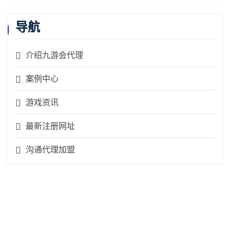
导航
介绍九游会代理
案例中心
游戏资讯
最新注册网址
沟通代理加盟