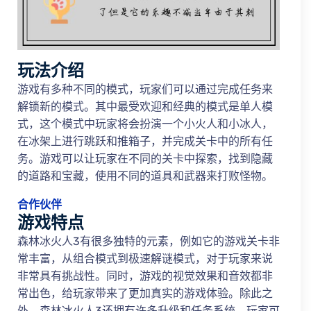
玩法介绍
游戏有多种不同的模式，玩家们可以通过完成任务来
解锁新的模式。其中最受欢迎和经典的模式是单人模
式，这个模式中玩家将会扮演一个小火人和小冰人，
在冰架上进行跳跃和推箱子，并完成关卡中的所有任
务。游戏可以让玩家在不同的关卡中探索，找到隐藏
的道路和宝藏，使用不同的道具和武器来打败怪物。
合作伙伴
游戏特点
森林冰火人3有很多独特的元素，例如它的游戏关卡非
常丰富，从组合模式到极速解谜模式，对于玩家来说
非常具有挑战性。同时，游戏的视觉效果和音效都非
常出色，给玩家带来了更加真实的游戏体验。除此之
外，森林冰火人3还拥有许多升级和任务系统，玩家可