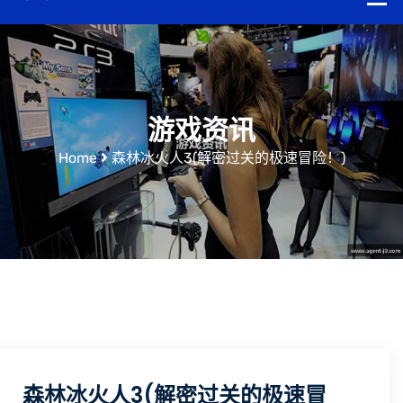
游戏资讯
Home
森林冰火人3(解密过关的极速冒险！)
森林冰火人3(解密过关的极速冒