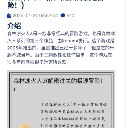
险！)
2026-01-24 06:57:44
510
介绍
森林冰火人3是一款非常经典的冒险游戏，也是森林冰
火人系列的第三个作品，由Konami发行。这个游戏是
2005年推出的，虽然推出已经十多年了，但是它的乐
趣不减当年。由于其刺激性和操作简单，这个游戏在
很多年前就被很多玩家所喜欢。