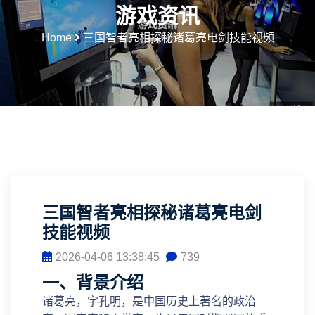
游戏资讯
Home
三国智者亮相探秘诸葛亮电剑技能视频
三国智者亮相探秘诸葛亮电剑
技能视频
2026-04-06 13:38:45
739
一、背景介绍
诸葛亮，字孔明，是中国历史上著名的政治