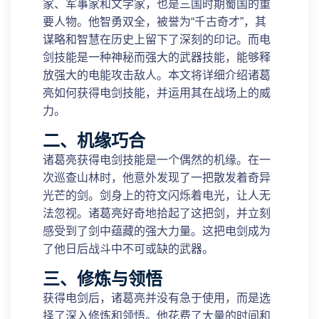
家、军事家和文学家，也是三国时期蜀国的重
要人物。他智勇双全，被誉为“千古奇才”，其
谋略和智慧在历史上留下了深刻的印记。而电
剑技能是一种神秘而强大的武器技能，能够释
放强大的电能攻击敌人。本文将详细介绍诸葛
亮如何获得电剑技能，并运用其在战场上的威
力。
二、机缘巧合
诸葛亮获得电剑技能是一个偶然的机缘。在一
次巡查山林时，他意外发现了一把散发着奇异
光芒的剑。剑身上的符文闪烁着电光，让人无
法忽视。诸葛亮好奇地拾起了这把剑，并立刻
感受到了剑中蕴藏的强大力量。这把电剑成为
了他日后战斗中不可或缺的武器。
三、修炼与领悟
获得电剑后，诸葛亮并没有急于使用，而是选
择了深入修炼和领悟。他花费了大量的时间和