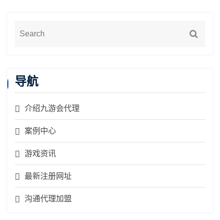
导航
介绍九游会代理
案例中心
游戏资讯
最新注册网址
沟通代理加盟