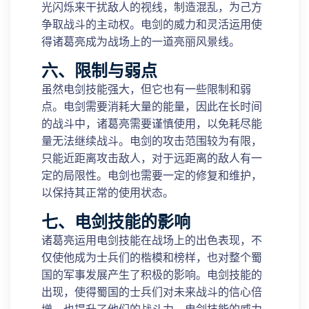
光闪烁来干扰敌人的视线，制造混乱，为己方
争取战斗的主动权。电剑的威力和灵活运用使
得诸葛亮成为战场上的一道亮丽风景线。
六、限制与弱点
虽然电剑技能强大，但它也有一些限制和弱
点。电剑需要消耗大量的能量，因此在长时间
的战斗中，诸葛亮需要谨慎使用，以免耗尽能
量无法继续战斗。电剑的攻击范围较为有限，
只能近距离攻击敌人，对于远距离的敌人有一
定的局限性。电剑也需要一定的修复和维护，
以保持其正常的使用状态。
七、电剑技能的影响
诸葛亮运用电剑技能在战场上的出色表现，不
仅使他成为士兵们的楷模和榜样，也对整个蜀
国的军事发展产生了积极的影响。电剑技能的
出现，使得蜀国的士兵们对未来战斗的信心倍