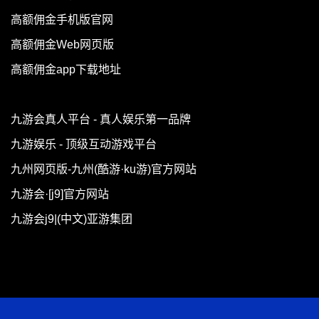
高额佣金手机版官网
高额佣金Web网页版
高额佣金app下载地址
九游会真人平台 - 真人娱乐第一品牌
九游娱乐 - 顶级互动游戏平台
九州网页版-九州(酷游·ku游)官方网站
九游会·[j9]官方网站
九游会j9|(中文)亚游集团