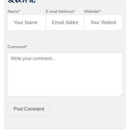
Name
*
E-mail Address
*
Website
*
Comment
*
Post Comment