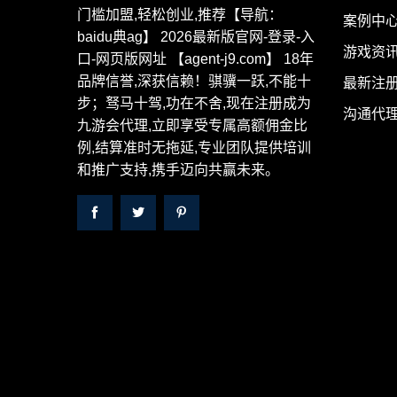
门槛加盟,轻松创业,推荐【导航：
案例中
baidu典ag】 2026最新版官网-登录-入
游戏资
口-网页版网址 【agent-j9.com】 18年
品牌信誉,深获信赖！骐骥一跃,不能十
最新注
步；驽马十驾,功在不舍,现在注册成为
沟通代
九游会代理,立即享受专属高额佣金比
例,结算准时无拖延,专业团队提供培训
和推广支持,携手迈向共赢未来。