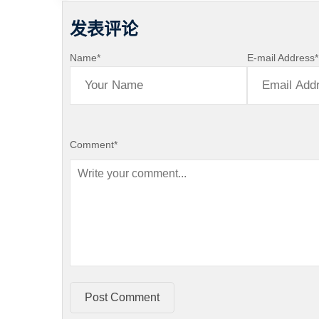
发表评论
Name
*
E-mail Address
*
Comment
*
Post Comment