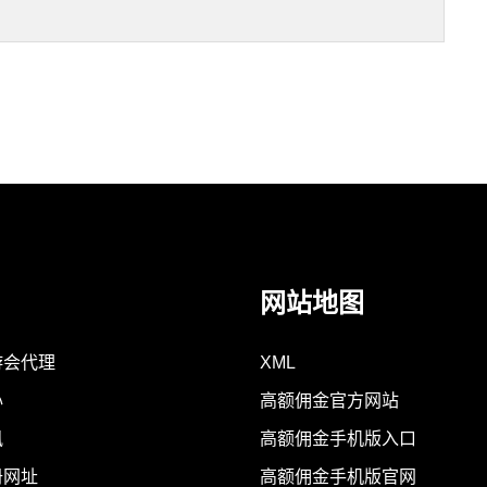
网站地图
游会代理
XML
心
高额佣金官方网站
讯
高额佣金手机版入口
册网址
高额佣金手机版官网