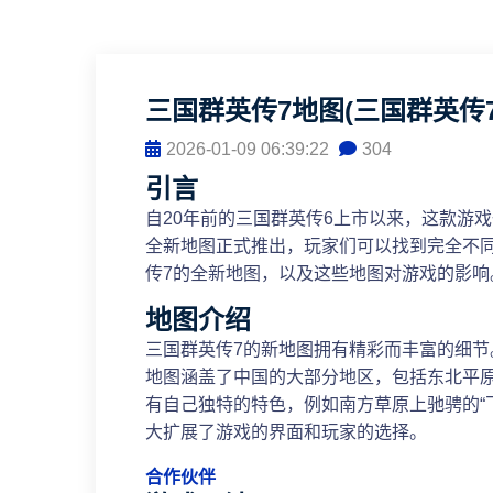
三国群英传7地图(三国群英传
2026-01-09 06:39:22
304
引言
自20年前的三国群英传6上市以来，这款游
全新地图正式推出，玩家们可以找到完全不
传7的全新地图，以及这些地图对游戏的影响
地图介绍
三国群英传7的新地图拥有精彩而丰富的细
地图涵盖了中国的大部分地区，包括东北平
有自己独特的特色，例如南方草原上驰骋的“
大扩展了游戏的界面和玩家的选择。
合作伙伴