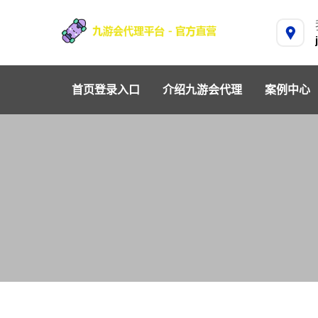
首页登录入口
介绍九游会代理
案例中心