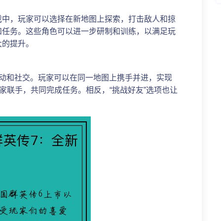
戏中，玩家可以选择在新地图上探索，打击敌人和掠
和任务。这些角色可以进一步研制和训练，以满足玩
大的提升。
互动和社交。玩家可以在同一地图上携手并进，实现
家联手，共同完成任务。相反，“挑战好友”选项也让