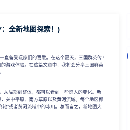
7：全新地图探索！)
戏一直备受玩家们的喜爱。在这个夏天，三国群英传7
同的游戏体验。在这篇文章中，我将会分享三国群英
。
节。从局部到整体，都可以看到一些惊人的变化。新
原，关中平原、南方草原以及黄河流域。每个地区都
飞驰”或者黄河流域中的冰川。总而言之，新地图大