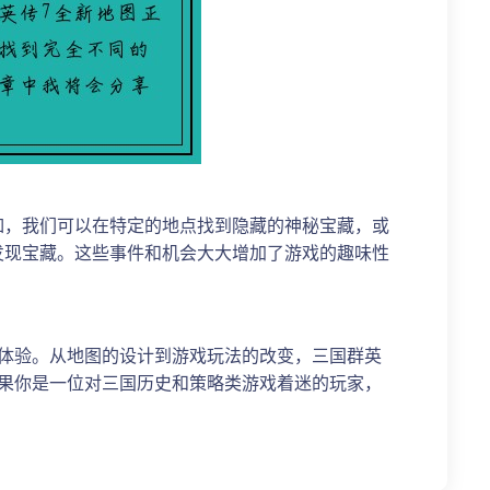
如，我们可以在特定的地点找到隐藏的神秘宝藏，或
发现宝藏。这些事件和机会大大增加了游戏的趣味性
戏体验。从地图的设计到游戏玩法的改变，三国群英
如果你是一位对三国历史和策略类游戏着迷的玩家，