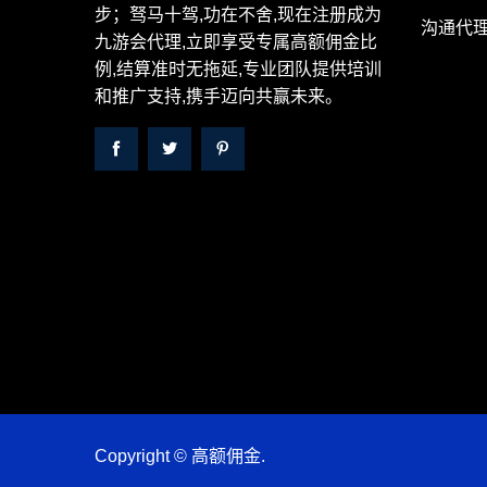
步；驽马十驾,功在不舍,现在注册成为
沟通代
九游会代理,立即享受专属高额佣金比
例,结算准时无拖延,专业团队提供培训
和推广支持,携手迈向共赢未来。
Copyright © 高额佣金.