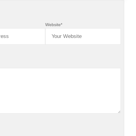
Website
*