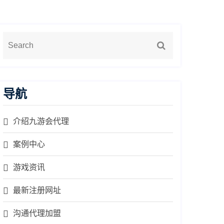
导航
介绍九游会代理
案例中心
游戏资讯
最新注册网址
沟通代理加盟