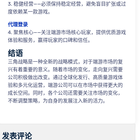
3. 稳健经营——必须保持稳定经营，避免盲目扩张或过
度依赖某一款游戏。
代理登录
4. 聚焦核心——关注端游市场核心玩家，提供优质游戏
体验和服务，赢得玩家的口碑和信任。
结语
三角战略是一种全新的战略模式，对于端游市场的复
兴有着重要的意义。随着市场的变化，走向复兴需要
公司积极做出改变。通过全球化发行、高质量游戏体
验和多元化运营，端游公司可以在市场中获得更大的
成长空间。同时，各个公司还需要关注市场的变化，
不断调整策略，为自身的发展注入新的活力。
发表评论