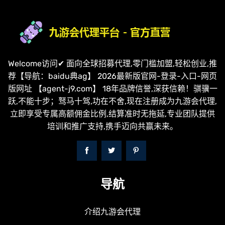
Welcome访问✔ 面向全球招募代理,零门槛加盟,轻松创业,推
荐【导航：baidu典ag】 2026最新版官网-登录-入口-网页
版网址 【agent-j9.com】 18年品牌信誉,深获信赖！骐骥一
跃,不能十步；驽马十驾,功在不舍,现在注册成为九游会代理,
立即享受专属高额佣金比例,结算准时无拖延,专业团队提供
培训和推广支持,携手迈向共赢未来。
导航
介绍九游会代理