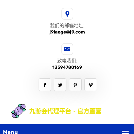
我们的邮箱地址:
j9laoge@j9.com
致电我们:
13594780169