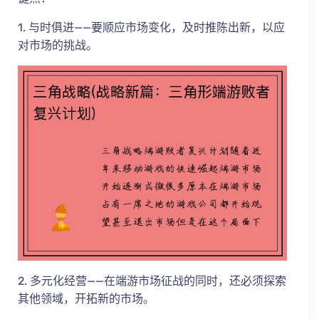
1. 与时俱进——要顺应市场变化，及时推陈出新，以应
对市场的挑战。
2. 多元化经营——在端游市场征战的同时，还必须探索
其他领域，开拓新的市场。