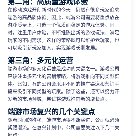
第二角：高质量游戏体验
在移动游戏开创新时代的今天，仍然有很多玩家追求
端游的高品质体验。因此，端游公司需要将重点放在
游戏质量上，打造一个优质而稳定的游戏体验。同
时，注重用户体验，不断推陈出新的游戏玩法，满足
玩家的不同需求。这样的策略既可以维护老玩家，也
可以吸引新玩家加入，实现游戏长期发展。
第三角：多元化运营
端游市场的多元化运营是成功的关键之一。游戏公司
应该注重多元化的营销策略，将游戏推向不同类型群
体。比如，有的公司会采用不同的推广渠道和营销手
段来吸引不同类型的玩家。除了这些，还可以努力开
发新的市场领域，尝试将游戏推向新的增长点。
端游市场复兴的几个关键点
随着时间的推移，端游市场将不断演进，公司就必须
紧跟潮流。在复兴计划中，公司需要关注以下几个关
键点：