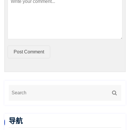
Post Comment
导航