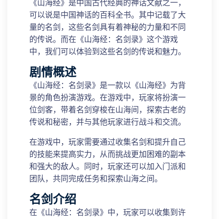
《山海经》是中国古代经典的神话文献之一，
可以说是中国神话的百科全书。其中记载了大
量的名剑，这些名剑具有着神秘的力量和不同
的传说。而在《山海经：名剑录》这个游戏
中，我们可以体验到这些名剑的传说和魅力。
剧情概述
《山海经：名剑录》是一款以《山海经》为背
景的角色扮演游戏。在游戏中，玩家将扮演一
位剑客，带着名剑穿梭在山海间，探索古老的
传说和秘密，并与其他玩家进行战斗和交流。
在游戏中，玩家需要通过收集名剑和提升自己
的技能来提高实力，从而挑战更加困难的副本
和强大的敌人。同时，玩家还可以加入门派和
团队，共同完成任务和探索山海之间。
名剑介绍
在《山海经：名剑录》中，玩家可以收集到许