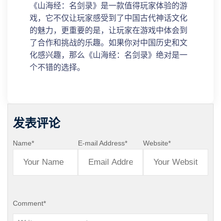
《山海经：名剑录》是一款值得玩家体验的游
戏，它不仅让玩家感受到了中国古代神话文化
的魅力，更重要的是，让玩家在游戏中体会到
了合作和挑战的乐趣。如果你对中国历史和文
化感兴趣，那么《山海经：名剑录》绝对是一
个不错的选择。
发表评论
Name
*
E-mail Address
*
Website
*
Comment
*