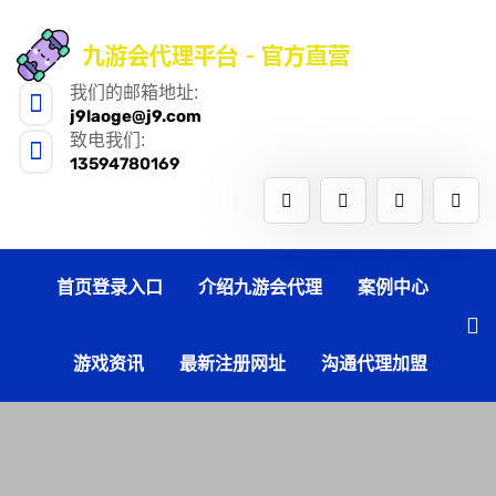
我们的邮箱地址:
j9laoge@j9.com
致电我们:
13594780169
首页登录入口
介绍九游会代理
案例中心
游戏资讯
最新注册网址
沟通代理加盟