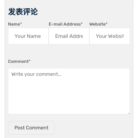
发表评论
Name
*
E-mail Address
*
Website
*
Comment
*
Post Comment