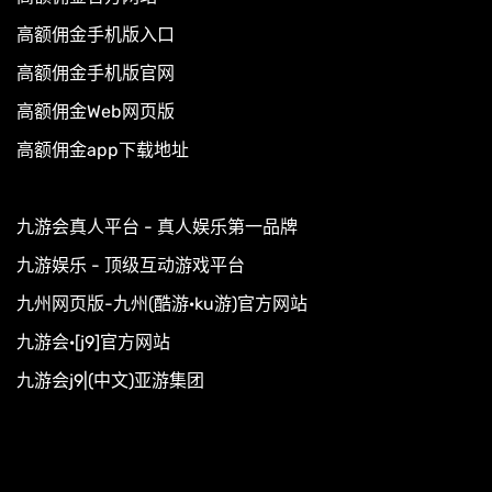
高额佣金手机版入口
高额佣金手机版官网
高额佣金Web网页版
高额佣金app下载地址
九游会真人平台 - 真人娱乐第一品牌
九游娱乐 - 顶级互动游戏平台
九州网页版-九州(酷游·ku游)官方网站
九游会·[j9]官方网站
九游会j9|(中文)亚游集团