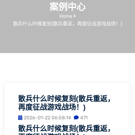
案例中心
Home
散兵什么时候复刻(散兵重返，再度征战游戏战场！)
散兵什么时候复刻(散兵重返，
再度征战游戏战场！)
2026-01-22 06:58:14
471
散兵什么时候复刻(散兵重返，