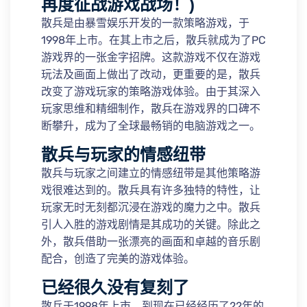
再度征战游戏战场！)
散兵是由暴雪娱乐开发的一款策略游戏，于
1998年上市。在其上市之后，散兵就成为了PC
游戏界的一张金字招牌。这款游戏不仅在游戏
玩法及画面上做出了改动，更重要的是，散兵
改变了游戏玩家的策略游戏体验。由于其深入
玩家思维和精细制作，散兵在游戏界的口碑不
断攀升，成为了全球最畅销的电脑游戏之一。
散兵与玩家的情感纽带
散兵与玩家之间建立的情感纽带是其他策略游
戏很难达到的。散兵具有许多独特的特性，让
玩家无时无刻都沉浸在游戏的魔力之中。散兵
引人入胜的游戏剧情是其成功的关键。除此之
外，散兵借助一张漂亮的画面和卓越的音乐剧
配合，创造了完美的游戏体验。
已经很久没有复刻了
散兵于1998年上市，到现在已经经历了22年的