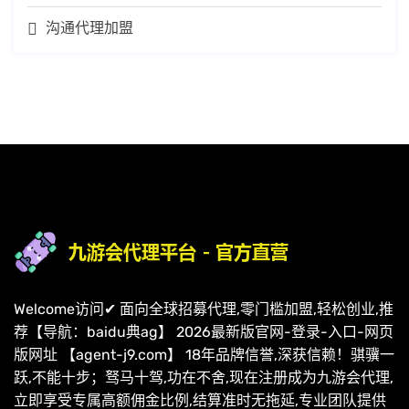
沟通代理加盟
Welcome访问✔ 面向全球招募代理,零门槛加盟,轻松创业,推
荐【导航：baidu典ag】 2026最新版官网-登录-入口-网页
版网址 【agent-j9.com】 18年品牌信誉,深获信赖！骐骥一
跃,不能十步；驽马十驾,功在不舍,现在注册成为九游会代理,
立即享受专属高额佣金比例,结算准时无拖延,专业团队提供