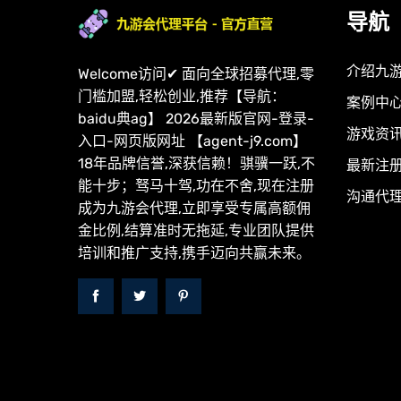
导航
介绍九
Welcome访问✔ 面向全球招募代理,零
门槛加盟,轻松创业,推荐【导航：
案例中
baidu典ag】 2026最新版官网-登录-
游戏资
入口-网页版网址 【agent-j9.com】
18年品牌信誉,深获信赖！骐骥一跃,不
最新注
能十步；驽马十驾,功在不舍,现在注册
沟通代
成为九游会代理,立即享受专属高额佣
金比例,结算准时无拖延,专业团队提供
培训和推广支持,携手迈向共赢未来。