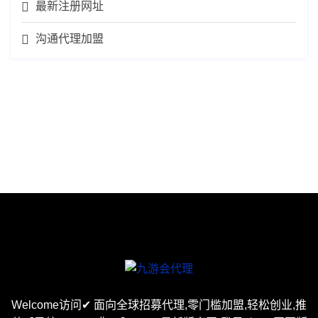
最新注册网址
沟通代理加盟
Welcome访问✔ 面向全球招募代理,零门槛加盟,轻松创业,推