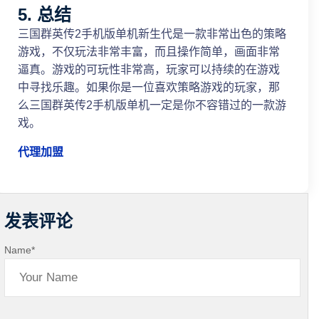
5. 总结
三国群英传2手机版单机新生代是一款非常出色的策略
游戏，不仅玩法非常丰富，而且操作简单，画面非常
逼真。游戏的可玩性非常高，玩家可以持续的在游戏
中寻找乐趣。如果你是一位喜欢策略游戏的玩家，那
么三国群英传2手机版单机一定是你不容错过的一款游
戏。
代理加盟
发表评论
Name
*