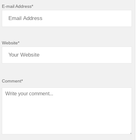
E-mail Address
*
Website
*
Comment
*