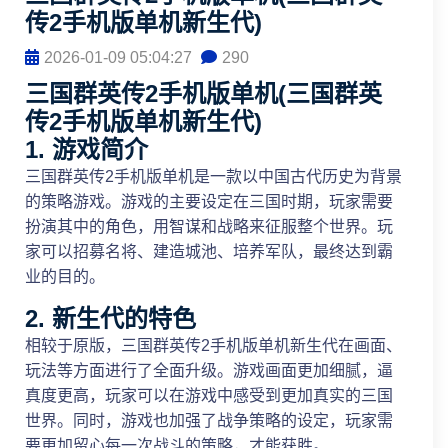
传2手机版单机新生代)
2026-01-09 05:04:27
290
三国群英传2手机版单机(三国群英
传2手机版单机新生代)
1. 游戏简介
三国群英传2手机版单机是一款以中国古代历史为背景
的策略游戏。游戏的主要设定在三国时期，玩家需要
扮演其中的角色，用智谋和战略来征服整个世界。玩
家可以招募名将、建造城池、培养军队，最终达到霸
业的目的。
2. 新生代的特色
相较于原版，三国群英传2手机版单机新生代在画面、
玩法等方面进行了全面升级。游戏画面更加细腻，逼
真度更高，玩家可以在游戏中感受到更加真实的三国
世界。同时，游戏也加强了战争策略的设定，玩家需
要更加留心每一次战斗的策略，才能获胜。