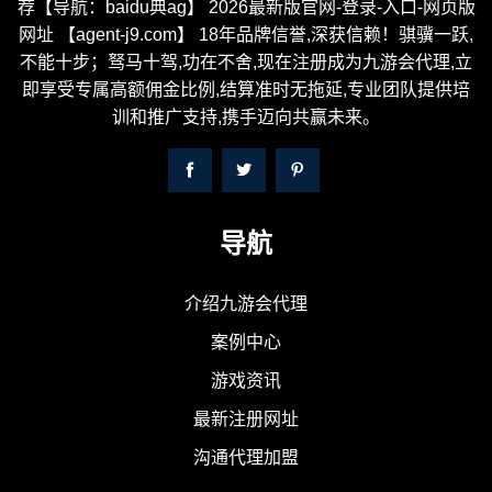
荐【导航：baidu典ag】 2026最新版官网-登录-入口-网页版
网址 【agent-j9.com】 18年品牌信誉,深获信赖！骐骥一跃,
不能十步；驽马十驾,功在不舍,现在注册成为九游会代理,立
即享受专属高额佣金比例,结算准时无拖延,专业团队提供培
训和推广支持,携手迈向共赢未来。
导航
介绍九游会代理
案例中心
游戏资讯
最新注册网址
沟通代理加盟