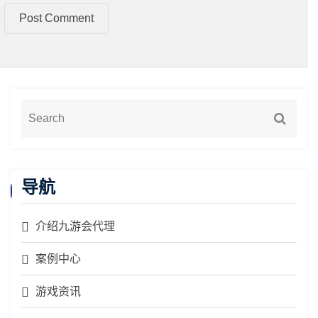
Post Comment
导航
介绍九游会代理
案例中心
游戏资讯